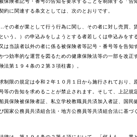
被保険者記号・番号の告知を要求することを制限する「告
契約に関連する条文としては、次のとおりです。
…その者が業として行う行為に関し、その者に対し売買、
という。）の申込みをしようとする者若しくは申込みをす
又は当該者以外の者に係る被保険者等記号・番号等を告知
かつ効率的な運営を図るための健康保険法等の一部を改正
険法第１９４条の２第３項柱書）。
求制限の規定は令和２年１０月１日から施行されており、
号等の告知を求めることが禁止されます。そして、上記規
船員保険被保険者証、私立学校教職員共済加入者証、国民
び国家公務員共済組合法・地方公務員等共済組合法に基づ
法律は、第１９４条の２第４項において、「何人も、…業