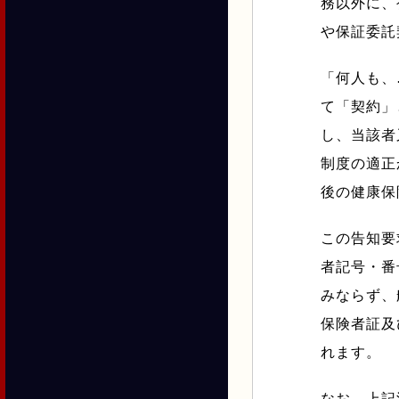
務以外に、
や保証委託
「何人も、
て「契約」
し、当該者
制度の適正
後の健康保
この告知要
者記号・番
みならず、
保険者証及
れます。
なお、上記