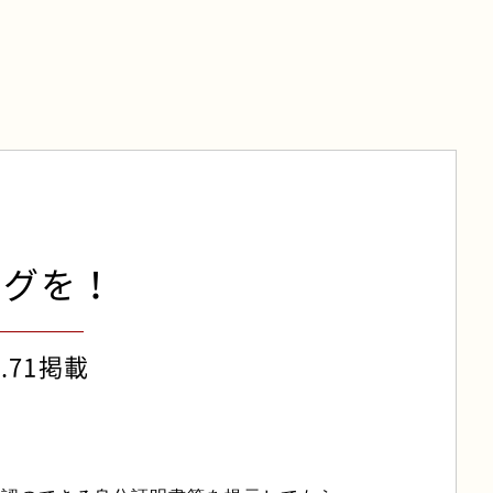
ングを！
l.71掲載