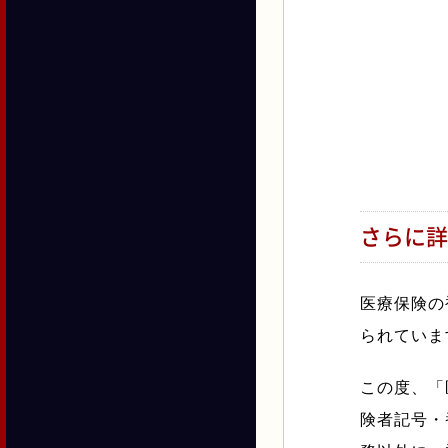
さらに詳
医療保険の
られていま
この度、「
険者記号・