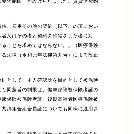
知要求制限」が設けられました。賃貸借契約
賃借、雇用その他の契約（以下この項におい
る者又はその者と契約の締結をした者に対
することを求めてはならない。」（医療保険
する法律（令和元年法律第九号）による改正
原則として、本人確認等を目的として被保険
定と同趣旨の制限は、健康保険被保険者証の
健康保険被保険者証、後期高齢者医療保険被
く共済組合組合員証についても同様に適用さ
として、被保険者等記号・番号等の記録され