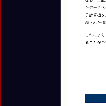
たデータベ
子計算機を
録された情
これにより
ることが予