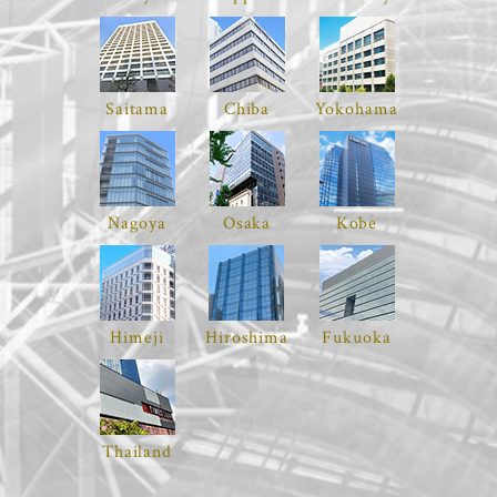
会員様専用ログイン
Saitama
Chiba
Yokohama
Nagoya
Osaka
Kobe
Himeji
Hiroshima
Fukuoka
Thailand