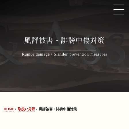
インターネット上における風評被害・誹謗中傷対策は弁護士法人ALGにお任
風評被害・誹謗中傷対策
HOME
Rumor damage / Slander prevention measures
取扱い分野
弁護士紹介
著書・論文・監修協力
HOME
›
取扱い分野
›
風評被害・誹謗中傷対策
ニューズレター