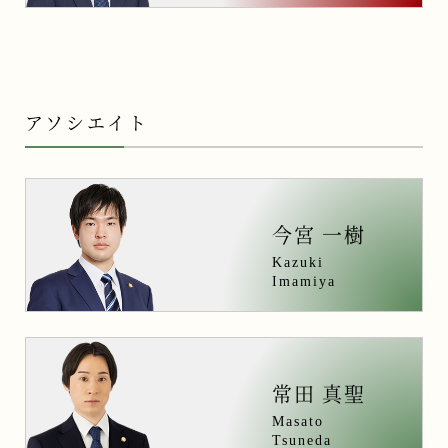
アソシエイト
今宮 一樹
Kazuki
Imamiya
常田 真聖
Masato
Tsuneda