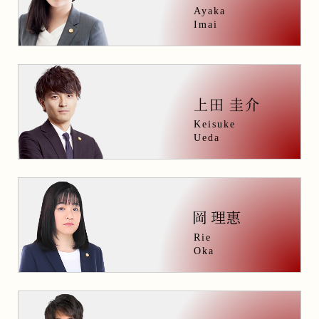
Ayaka
Imai
上田 圭介
Keisuke
Ueda
Rie
Oka