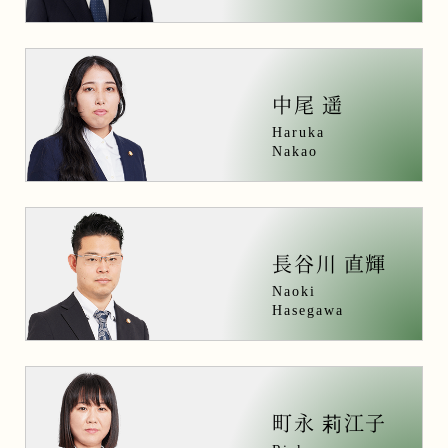
中尾 遥
Haruka
Nakao
長谷川 直輝
Naoki
Hasegawa
町永
莉
江子