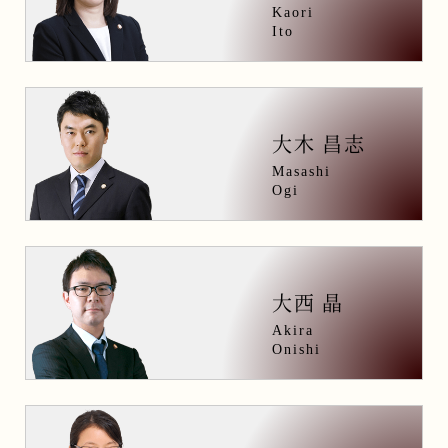
Kaori
Ito
大木 昌志
Masashi
Ogi
大西 晶
Akira
Onishi