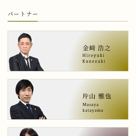
パートナー
セミナー情報
弁護士法人ALGについて
金﨑 浩之
0120-128-067
Masaya
katayama