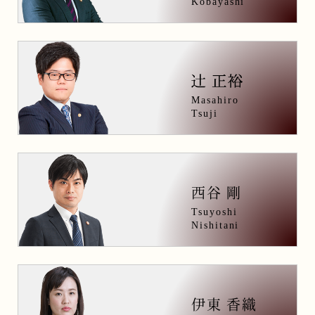
Kobayashi
Masahiro
Tsuji
西谷 剛
Tsuyoshi
Nishitani
伊東 香織