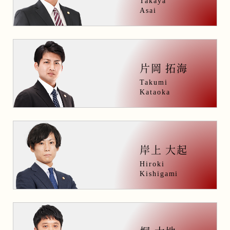
Takaya
Asai
片岡 拓海
Takumi
Kataoka
岸上 大起
Hiroki
Kishigami