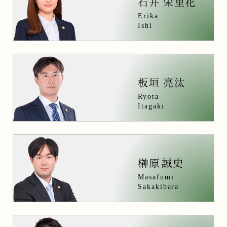
石井 栄里花
Erika
Ishi
板垣 亮汰
Ryota
Itagaki
Masafumi
Sakakibara