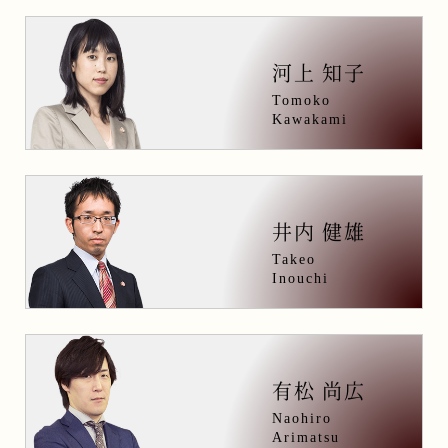
河上 知子
Tomoko
Kawakami
井内 健雄
Takeo
Inouchi
有松 尚広
Naohiro
Arimatsu