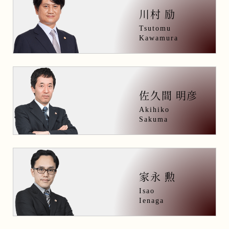
川村 励
Tsutomu
Kawamura
佐久間 明彦
Akihiko
Sakuma
家永 勲
Isao
Ienaga