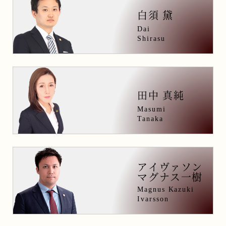
白須 黛
Dai
Shirasu
田中 真純
Masumi
Tanaka
アイヴァソン
マグナス一樹
Magnus Kazuki
Ivarsson