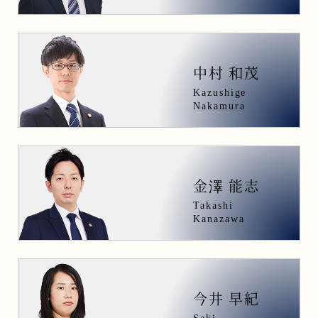
中村 和茂
Kazushige
Nakamura
金
澤
能志
Takashi
Kanazawa
今井 早紀