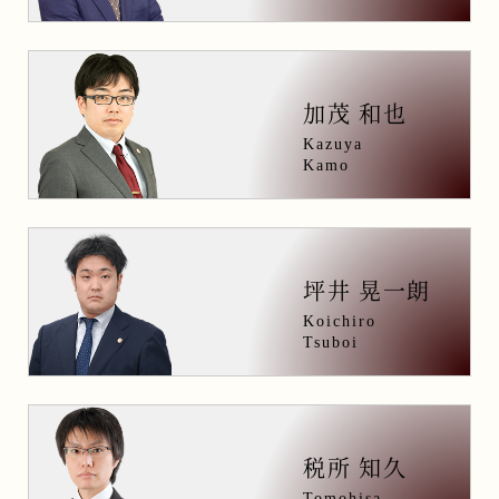
加茂 和也
Kazuya
Kamo
坪井 晃一朗
Koichiro
Tsuboi
税所 知久
Tomohisa