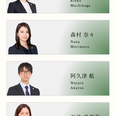
Rieko
Machinaga
森村 奈々
Nana
Morimura
阿久津 航
Wataru
Akutsu