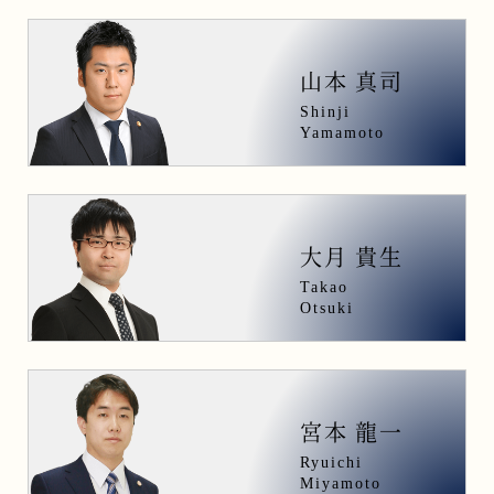
山本 真司
Shinji
Yamamoto
大月 貴生
Takao
Otsuki
宮本 龍一
Ryuichi
Miyamoto