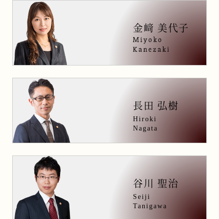
金﨑 美代子
長田 弘樹
Hiroki
Nagata
谷川 聖治
Seiji
Tanigawa