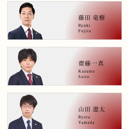
藤田 竜樹
Ryuki
Fujita
Kazuma
Saito
山田 遼太
Ryota
Yamada