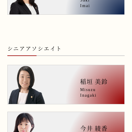
Saki
Imai
シニアアソシエイト
稲垣 美鈴
Misuzu
Inagaki
今井 綾香