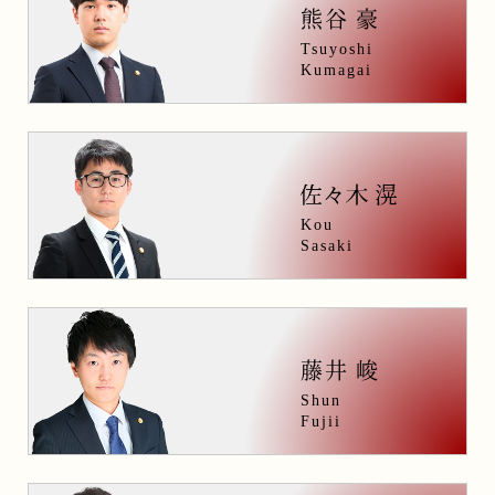
熊谷 豪
Tsuyoshi
Kumagai
Kou
Sasaki
藤井 峻
Shun
Fujii