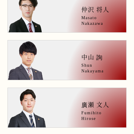
仲沢 将人
Masato
Nakazawa
中山
詢
Shun
Nakayama
廣
瀬 文人
Fumihito
Hirose