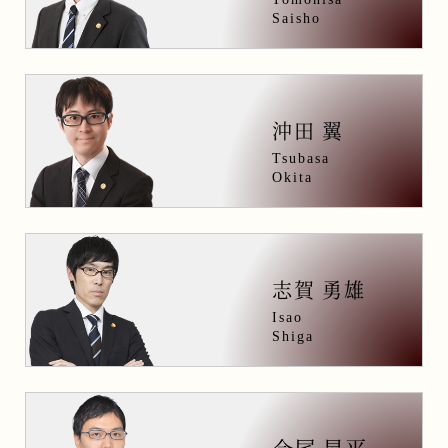
Saisho
沖田 翼
Tsubasa
Okita
志賀 勇雄
Isao
Shiga