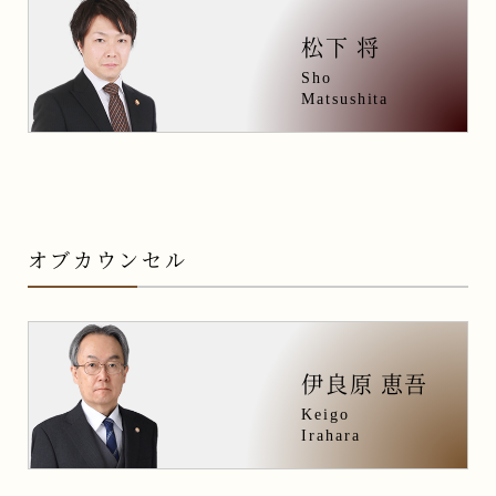
会員様専用ログイン
松下 将
Sho
Matsushita
オブカウンセル
伊良原 恵吾
Keigo
Irahara