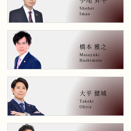
Shohei
Imao
橋本 雅之
Masayuki
Hashimoto
大平 健城
Takeki
Ohira