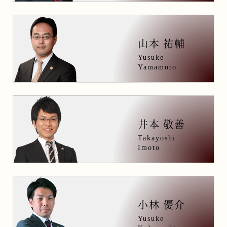
山本 祐輔
Yusuke
Yamamoto
井本 敬善
Takayoshi
Imoto
小林 優介
Yusuke