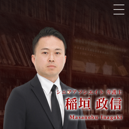
埼玉法律事務所所属 シニアアソシエイト 弁護士 稲垣 政信
HOME
取扱い分野
弁護士紹介
稲垣 政信
著書・論文・監修協力
Masanobu Inagaki
ニューズレター