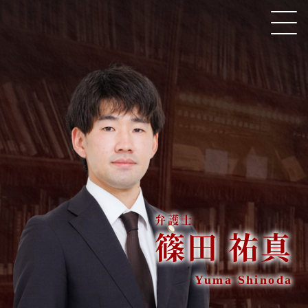
東京法律事務所所属 弁護士 篠田 祐真
HOME
取扱い分野
弁護士紹介
篠田 祐真
著書・論文・監修協力
Yuma Shinoda
ニューズレター