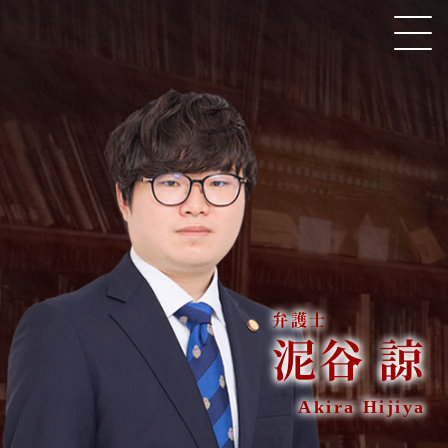
千葉法律事務所所属 弁護士 泥谷 諒
HOME
取扱い分野
弁護士紹介
泥谷 諒
著書・論文・監修協力
Akira Hijiya
ニューズレター