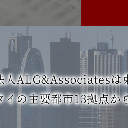
ALG&Associatesは
タイの主要都市13拠点か
。