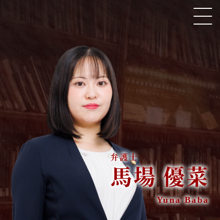
横浜法律事務所所属 弁護士 馬場 優菜
HOME
取扱い分野
弁護士紹介
馬場 優菜
著書・論文・監修協力
Yuna Baba
ニューズレター