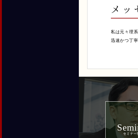
メッ
私は元々理
迅速かつ丁
Semi