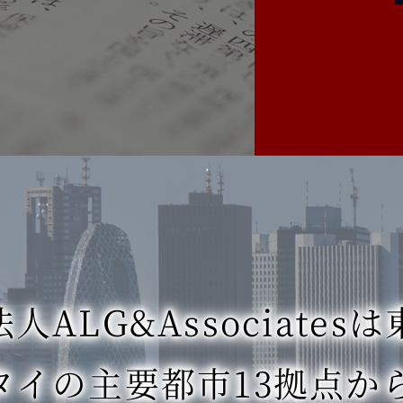
ALG&Associatesは
タイの主要都市13拠点か