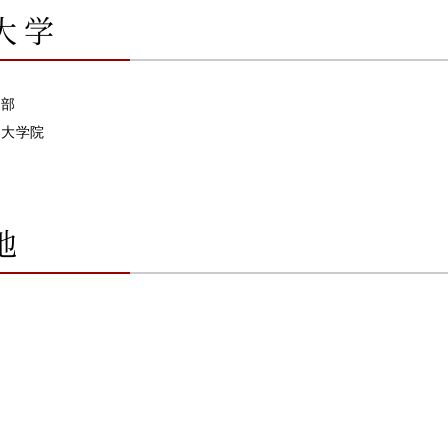
大学
会員様専用ログイン
学部
科大学院
地