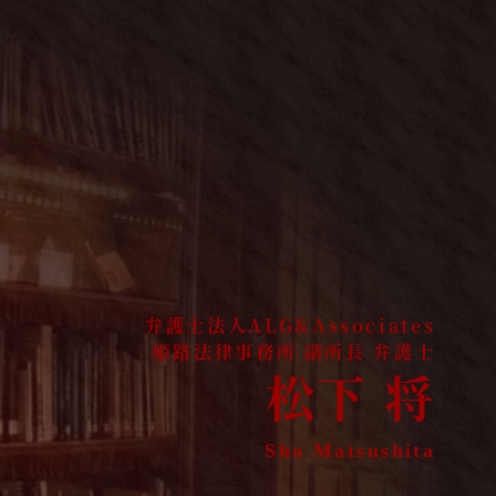
松下 将
Sho Matsushita