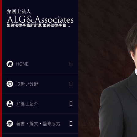
姫路法律事務所所属 姫路法律事務所 副所長 弁護士 松下 将
HOME
取扱い分野
弁護士紹介
著書・論文・監修協力