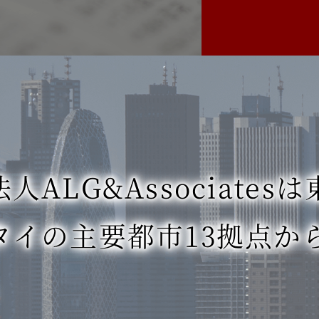
ALG&Associatesは
タイの主要都市13拠点か
。