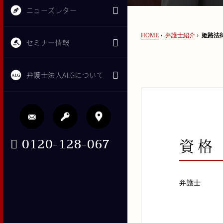
ニューズレター
HOME
›
弁護士紹介
›
姫路法律
セミナー情報
弁護士法人ALGについて
0120-128-067
資格
弁護士