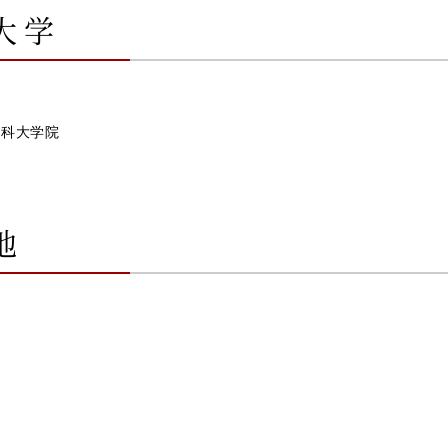
大学
会員様専用ログイン
法科大学院
地