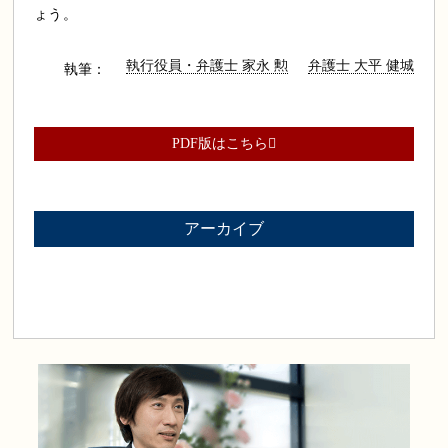
ょう。
執行役員・弁護士 家永 勲
弁護士 大平 健城
執筆：
PDF版はこちら
アーカイブ