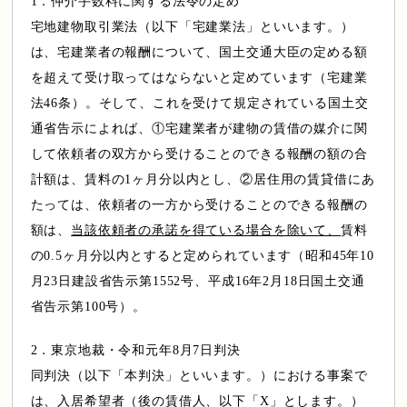
1．仲介手数料に関する法令の定め
宅地建物取引業法（以下「宅建業法」といいます。）
は、宅建業者の報酬について、国土交通大臣の定める額
会員様専用ログイン
を超えて受け取ってはならないと定めています（宅建業
法46条）。そして、これを受けて規定されている国土交
通省告示によれば、①宅建業者が建物の賃借の媒介に関
して依頼者の双方から受けることのできる報酬の額の合
計額は、賃料の1ヶ月分以内とし、②居住用の賃貸借にあ
たっては、依頼者の一方から受けることのできる報酬の
額は、
当該依頼者の承諾を得ている場合を除いて、
賃料
の0.5ヶ月分以内とすると定められています（昭和45年10
月23日建設省告示第1552号、平成16年2月18日国土交通
省告示第100号）。
2．東京地裁・令和元年8月7日判決
同判決（以下「本判決」といいます。）における事案で
は、入居希望者（後の賃借人、以下「X」とします。）