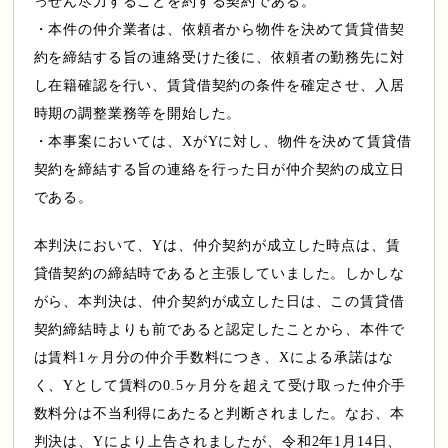
っせん尽力することを約する契約である。
・本件の仲介業者は、依頼者から物件を決めて賃貸借契
約を締結する旨の連絡受けた後に、依頼者の勤務先に対
し在籍確認を行い、賃貸借契約の条件を確定させ、入居
時期の調整業務等を開始した。
・本事案においては、XがYに対し、物件を決めて賃貸借
契約を締結する旨の連絡を行った日が仲介契約の成立日
である。
本判決において、Yは、仲介契約が成立した時点は、賃
貸借契約の締結時であると主張していました。しかしな
がら、本判決は、仲介契約が成立した日は、この賃貸借
契約締結時よりも前であると認定したことから、本件で
は賃料1ヶ月分の仲介手数料につき、Xによる承諾はな
く、Yとして賃料の0.5ヶ月分を超えて受け取った仲介手
数料分は不当利得にあたると判断されました。なお、本
判決は、Yにより上告されましたが、令和2年1月14日、