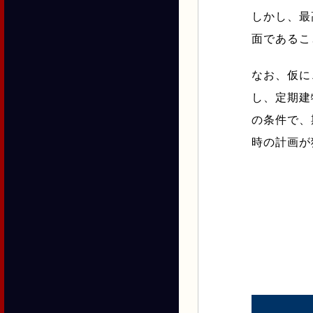
しかし、最
面であるこ
なお、仮に
し、定期建
の条件で、
時の計画が