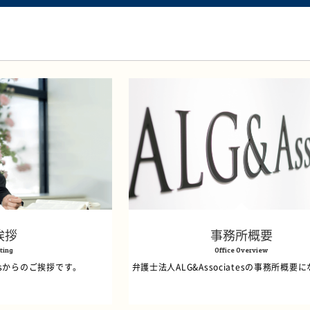
挨拶
事務所概要
ting
Office Overview
tesからのご挨拶です。
弁護士法人ALG&Associatesの事務所概要