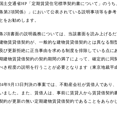
国土交通省HP「定期賃貸住宅標準契約書について」のうち
8条第2項関係）」において公表されている説明事項等を参
とをお勧めします。
8条2項書面の説明義務については、当該書面を読み上げる
建物賃貸借契約が、一般的な建物賃貸借契約とは異なる類
及び更新拒絶に正当事由を求める制度を排除している点に
期建物賃貸借契約の契約期間の満了によって、確定的に同
べき程度の説明を行うことが必要となります（東京地裁平成2
24年9月13日判決の事案では、不動産会社が賃借人であり
いました。また、賃借人は、事前に賃貸人から賃貸借契約
契約が更新の無い定期建物賃貸借契約であることをあらか