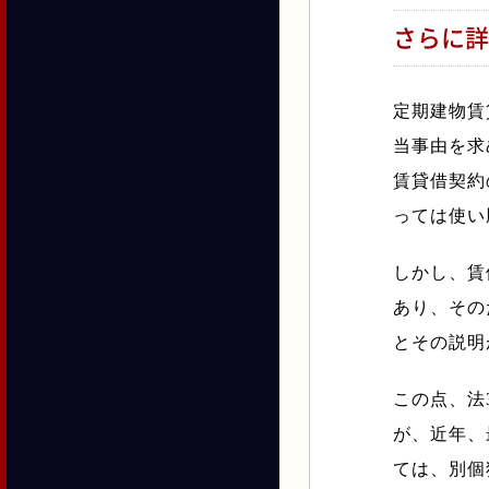
さらに詳
定期建物賃
当事由を求
賃貸借契約
っては使い
しかし、賃
あり、その
とその説明
この点、法
が、近年、
ては、別個