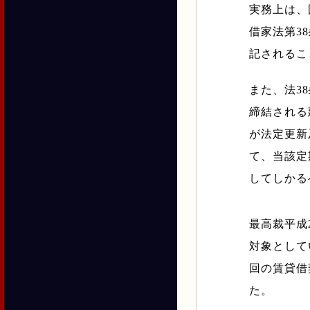
実務上は、
借家法第3
記されるこ
また、法3
締結される
が法定更新
て、当該定
してしかる
最高裁平成
対象として
回の賃貸借
た。